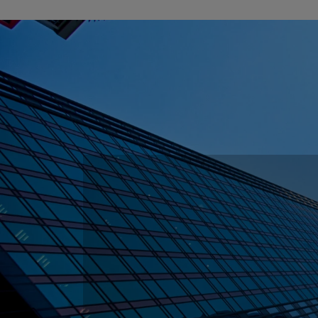
ในแต่ละป
ข้