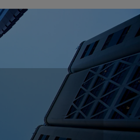
การของเรา
กัด