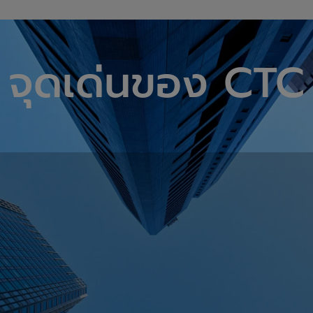
น้อมส่งเสด็จสู่สวรรคาลัย
จุดเด่นของ CTC
สมเด็จพระเจ้าลูกเธอ เจ้าฟ้าพัชรกิติยาภา นเรนทิราเทพยวดี
กรมหลวงราชสาริณีสิริพัชร มหาวัชรราชธิดา
ี มีอุปกรณ์ไอทีมากกว่า 2,000 รายการ จากลูกค้ามากกว่า 300 ราย ที่เลือกใช้บริ
าพระพุทธเจ้า คณะผู้บริหารและพนักงาน บริษัท คอม เทรดดิ้ง จำกัด และ บริษัท ซีทีซี แอสเสท จำ