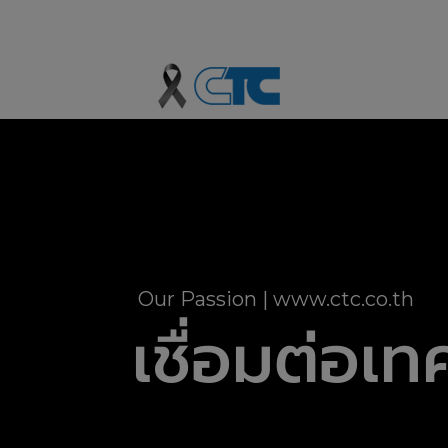
O
u
r
P
a
s
s
i
o
n
|
w
w
w
.
c
t
c
.
c
o
.
t
h
เชื่อมต่อเท