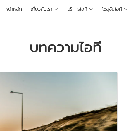
หน้าหลัก
เกี่ยวกับเรา
บริการไอที
โซลูชั่นไอที
บทความไอที