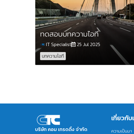
ทดสอบบทความไอที
IT Specialist
25 Jul 2025
บทความไอที
เกี่ยวกับ
บริษัท คอม เทรดดิ้ง จำกัด
ความเป็นมา