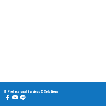
IT Professional Services & Solutions