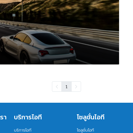
1
เรา
บริการไอที
โซลูชั่นไอที
บริการไอที
โซลูชั่นไอที